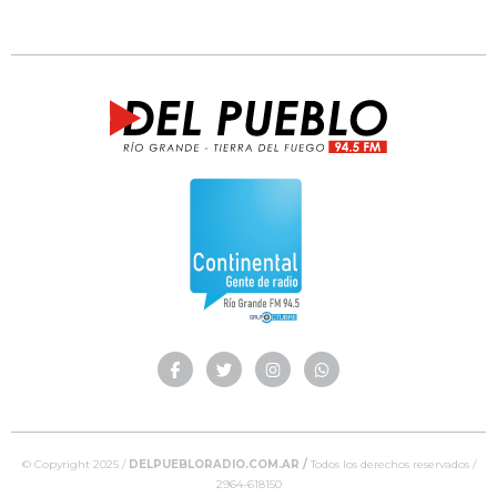
© Copyright 2025 /
DELPUEBLORADIO.COM.AR /
Todos los derechos reservados /
2964-618150