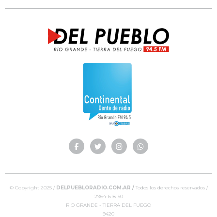
© Copyright 2025 /
DELPUEBLORADIO.COM.AR /
Todos los derechos reservados /
2964-618150
RIO GRANDE - TIERRA DEL FUEGO
9420