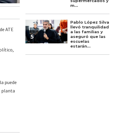
supermercados y
m...
Pablo López Silva
llevó tranquilidad
 de ATE
a las familias y
5
aseguró que las
escuelas
estarán...
lítico,
 la puede
a planta