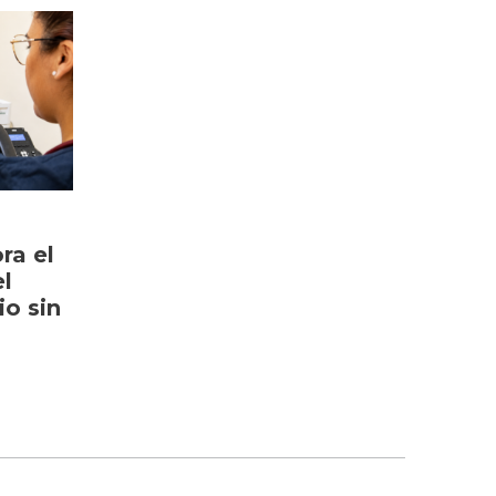
ra el
l
io sin