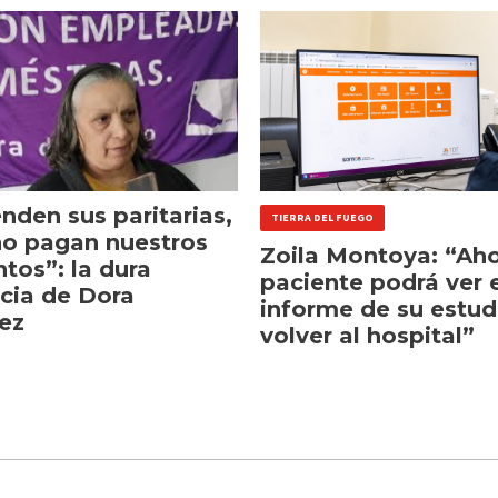
nden sus paritarias,
TIERRA DEL FUEGO
no pagan nuestros
Zoila Montoya: “Aho
tos”: la dura
paciente podrá ver e
cia de Dora
informe de su estud
ez
volver al hospital”