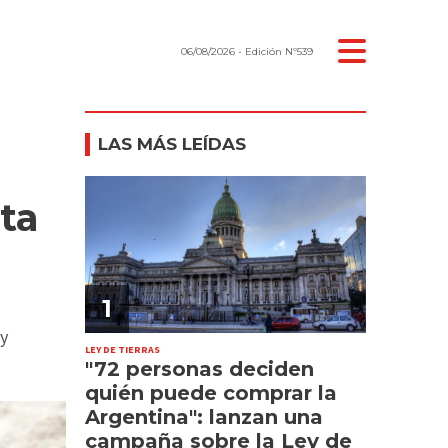
06/08/2026
- Edición Nº539
LAS MÁS LEÍDAS
ta
1
 y
LEY DE TIERRAS
"72 personas deciden
quién puede comprar la
Argentina": lanzan una
campaña sobre la Ley de