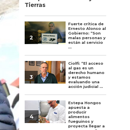
Tierras
Fuerte crítica de
Ernesto Alonso al
Gobierno: “Son
2
malas personas y
están al servicio
...
Ciolfi: “El acceso
al gas es un
derecho humano
3
y estamos
evaluando una
acción judicial ...
Estepa Hongos
apuesta a
producir
4
alimentos
fueguinos y
proyecta llegar a