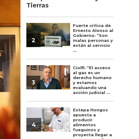
Tierras
Fuerte crítica de
Ernesto Alonso al
Gobierno: “Son
2
malas personas y
están al servicio
...
Ciolfi: “El acceso
al gas es un
derecho humano
3
y estamos
evaluando una
acción judicial ...
Estepa Hongos
apuesta a
producir
4
alimentos
fueguinos y
proyecta llegar a