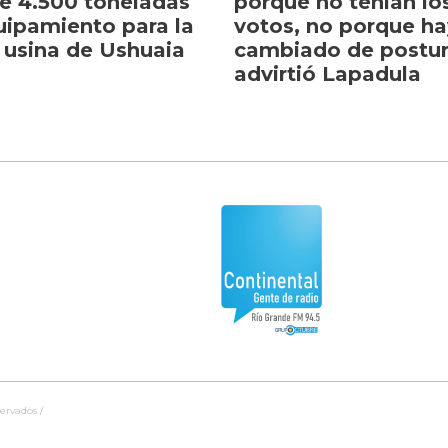
e 4.500 toneladas
porque no tenían lo
uipamiento para la
votos, no porque h
 usina de Ushuaia
cambiado de postur
advirtió Lapadula
ervados /