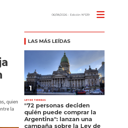
06/08/2026
- Edición Nº539
LAS MÁS LEÍDAS
ja
n
1
LEY DE TIERRAS
as, quien
"72 personas deciden
ntre la
quién puede comprar la
Argentina": lanzan una
campaña sobre la Ley de