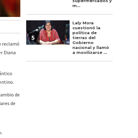
supermercados y
m...
Laly Mora
cuestionó la
política de
5
tierras del
Gobierno
 y reclamó
nacional y llamó
er Diana
a movilizarse ...
ántico
entino.
rcambio de
iares de
n