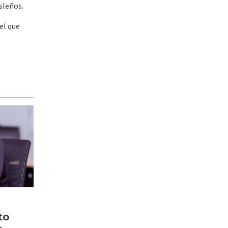
sleños.
el que
to