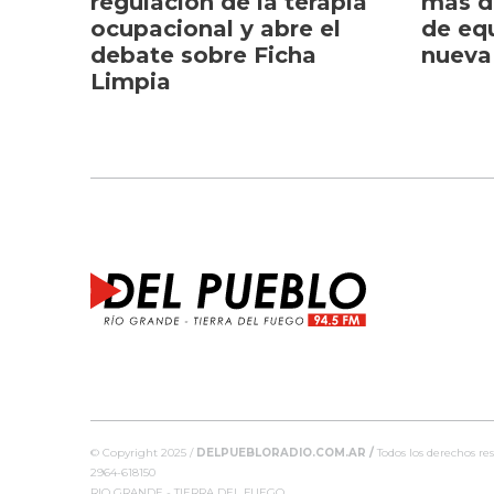
regulación de la terapia
más d
ocupacional y abre el
de eq
debate sobre Ficha
nueva
Limpia
© Copyright 2025 /
DELPUEBLORADIO.COM.AR /
Todos los derechos res
2964-618150
RIO GRANDE - TIERRA DEL FUEGO