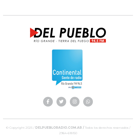
© Copyright 2025 /
DELPUEBLORADIO.COM.AR /
Todos los derechos reservados /
2964-618150