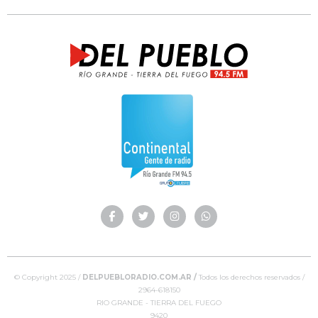
© Copyright 2025 /
DELPUEBLORADIO.COM.AR /
Todos los derechos reservados /
2964-618150
RIO GRANDE - TIERRA DEL FUEGO
9420