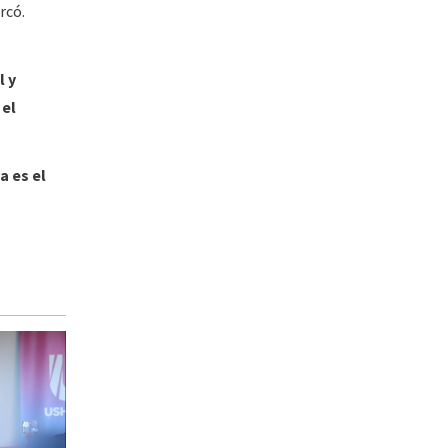
rcó.
l y
 el
a es el