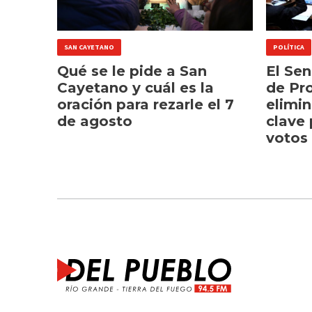
SAN CAYETANO
POLÍTICA
Qué se le pide a San
El Se
Cayetano y cuál es la
de Pr
oración para rezarle el 7
elimin
de agosto
clave 
votos