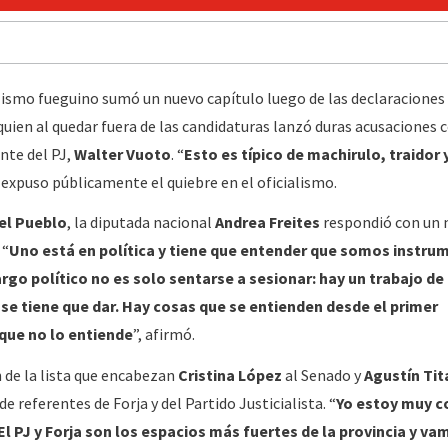
ialismo fueguino sumó un nuevo capítulo luego de las declaraciones 
 quien al quedar fuera de las candidaturas lanzó duras acusaciones 
nte del PJ,
Walter Vuoto
. “
Esto es típico de machirulo, traidor
expuso públicamente el quiebre en el oficialismo.
el Pueblo
, la diputada nacional
Andrea Freites
respondió con un
 “
Uno está en política y tiene que entender que somos instru
rgo político no es solo sentarse a sesionar: hay un trabajo de
 se tiene que dar. Hay cosas que se entienden desde el primer
ue no lo entiende
”, afirmó.
 de la lista que encabezan
Cristina López
al Senado y
Agustín Tit
e referentes de Forja y del Partido Justicialista. “
Yo estoy muy 
 El PJ y Forja son los espacios más fuertes de la provincia y va