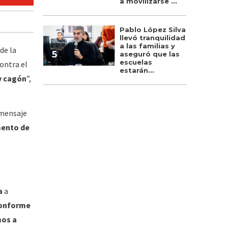
a movilizarse ...
Pablo López Silva
llevó tranquilidad
a las familias y
de la
5
aseguró que las
escuelas
contra el
estarán...
 y cagón
”,
 mensaje
mento de
a
a
conforme
mos a