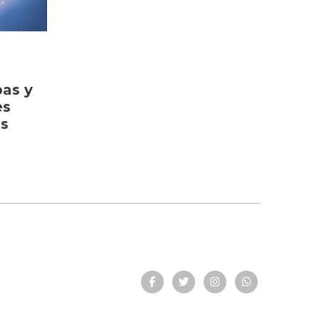
bas y
es
as