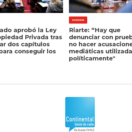
USHUAIA
nado aprobó la Ley
Riarte: “Hay que
opiedad Privada tras
denunciar con prue
ar dos capítulos
no hacer acusacion
para conseguir los
mediáticas utilizad
políticamente"