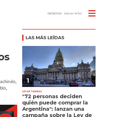
08/08/2026
- Edición Nº541
LAS MÁS LEÍDAS
os
1
achirulo,
blo,
LEY DE TIERRAS
"72 personas deciden
quién puede comprar la
Argentina": lanzan una
campaña sobre la Ley de