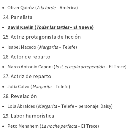
Oliver Quiróz (
A la tarde
– América)
24. Panelista
David Kavlin (
Todas las tardes
– El Nueve)
25. Actriz protagonista de ficción
Isabel Macedo (
Margarita
– Telefe)
26. Actor de reparto
Marco Antonio Caponi (
Iosi, el espía arrepentido
– El Trece)
27. Actriz de reparto
Julia Calvo (
Margarita
– Telefe)
28. Revelación
Lola Abraldes (
Margarita
– Telefe – personaje: Daisy)
29. Labor humorística
Peto Menahem (
La noche perfecta
– El Trece)