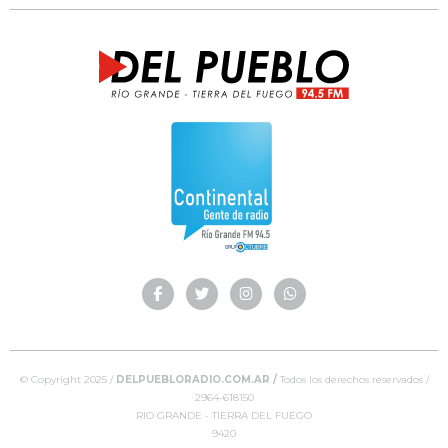
© Copyright 2025 /
DELPUEBLORADIO.COM.AR /
Todos los derechos reservados /
2964-618150
RIO GRANDE - TIERRA DEL FUEGO
9420