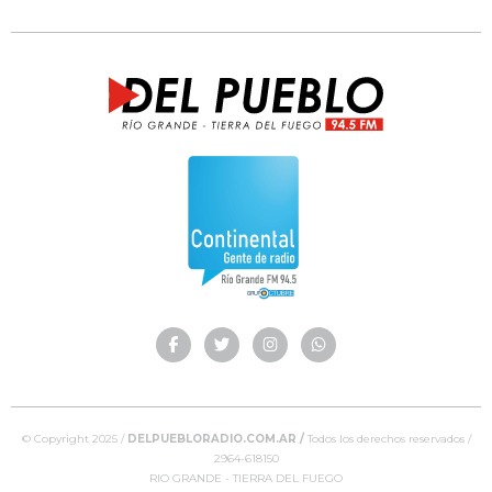
© Copyright 2025 /
DELPUEBLORADIO.COM.AR /
Todos los derechos reservados /
2964-618150
RIO GRANDE - TIERRA DEL FUEGO