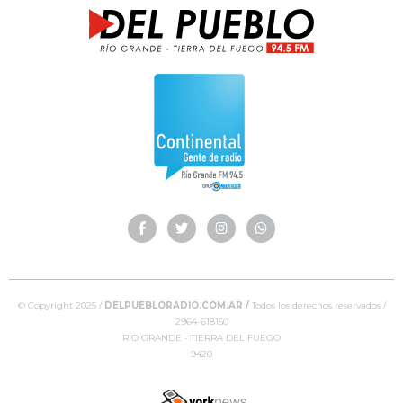
© Copyright 2025 /
DELPUEBLORADIO.COM.AR /
Todos los derechos reservados /
2964-618150
RIO GRANDE - TIERRA DEL FUEGO
9420