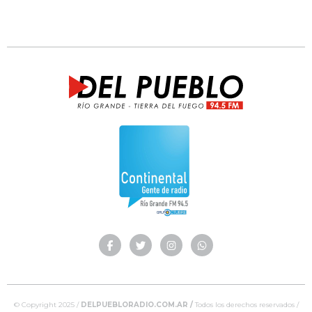
© Copyright 2025 /
DELPUEBLORADIO.COM.AR /
Todos los derechos reservados /