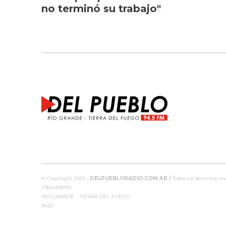
no terminó su trabajo"
© Copyright 2025 /
DELPUEBLORADIO.COM.AR /
Todos los derechos res
2964-618150
RIO GRANDE - TIERRA DEL FUEGO
9420