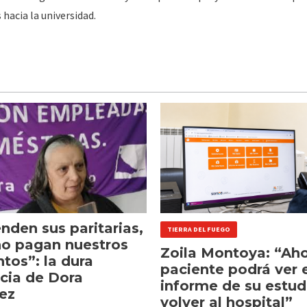
hacia la universidad.
nden sus paritarias,
TIERRA DEL FUEGO
no pagan nuestros
Zoila Montoya: “Aho
tos”: la dura
paciente podrá ver e
cia de Dora
informe de su estud
ez
volver al hospital”