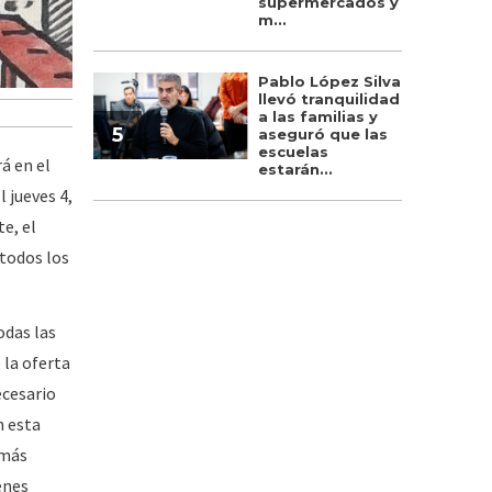
supermercados y
m...
Pablo López Silva
llevó tranquilidad
a las familias y
5
aseguró que las
escuelas
rá en el
estarán...
 jueves 4,
e, el
 todos los
odas las
 la oferta
ecesario
n esta
 más
enes