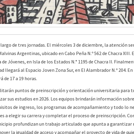
o largo de tres jornadas. El miércoles 3 de diciembre, la atención se
lvinas Argentinas, ubicado en Cabo Peña N.º 562 de Chacra XIII. El
de Jóvenes, en Isla de los Estados N.° 1195 de Chacra II. Finalment
dad llegará al Espacio Joven Zona Sur, en El Alambrador N.º 204. En
á de 17 a 19 horas.
itarán puntos de preinscripción y orientación universitaria para t
ar sus estudios en 2026. Los equipos brindarán información sobre
uisitos de ingreso, los programas de acompañamiento y todo lo n
tes a elegir su carrera y completar el proceso de preinscripción. Co
icipio profundizan un trabajo articulado que apunta a garantizar
ver la igualdad de acceso y acompañar el proyecto de vida de qui