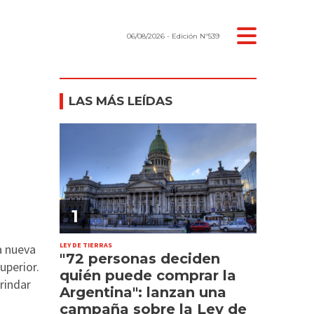
06/08/2026
- Edición Nº539
LAS MÁS LEÍDAS
1
LEY DE TIERRAS
a nueva
"72 personas deciden
uperior.
quién puede comprar la
rindar
Argentina": lanzan una
campaña sobre la Ley de