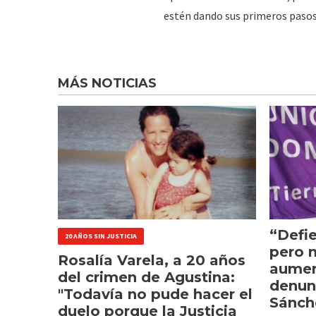
estén dando sus primeros pasos 
MÁS NOTICIAS
“Defie
20 AÑOS SIN JUSTICIA
pero 
Rosalía Varela, a 20 años
aumen
del crimen de Agustina:
denun
"Todavía no pude hacer el
Sánch
duelo porque la Justicia