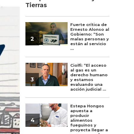
Tierras
Fuerte crítica de
Ernesto Alonso al
Gobierno: “Son
2
malas personas y
están al servicio
...
Ciolfi: “El acceso
al gas es un
derecho humano
3
y estamos
evaluando una
acción judicial ...
Estepa Hongos
apuesta a
producir
4
alimentos
fueguinos y
proyecta llegar a