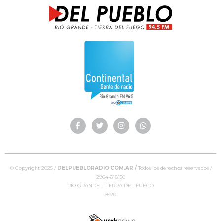
© Copyright 2025 /
DELPUEBLORADIO.COM.AR /
Todos los derechos reservados /
2964-618150
RIO GRANDE - TIERRA DEL FUEGO
9420