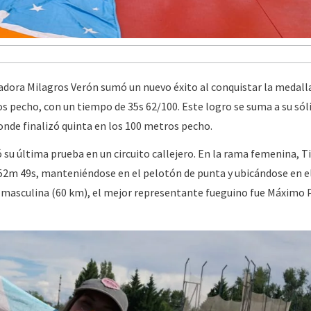
adadora Milagros Verón sumó un nuevo éxito al conquistar la medall
s pecho, con un tiempo de 35s 62/100. Este logro se suma a su sól
donde finalizó quinta en los 100 metros pecho.
ó su última prueba en un circuito callejero. En la rama femenina, T
52m 49s, manteniéndose en el pelotón de punta y ubicándose en e
a masculina (60 km), el mejor representante fueguino fue Máximo 