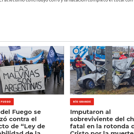
L FUEGO
RÍO GRANDE
 del Fuego se
Imputaron al
zó contra el
sobreviviente del c
cto de “Ley de
fatal en la rotonda 
abilidad de la
Cristo por la muerte