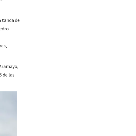
a tanda de
Pedro
nes,
 Aramayo,
6 de las