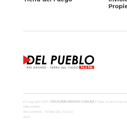
Propi
© Copyright 2025 /
DELPUEBLORADIO.COM.AR /
Todos los derechos res
2964-618150
RIO GRANDE - TIERRA DEL FUEGO
9420