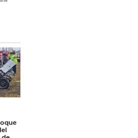
hoque
del
 de