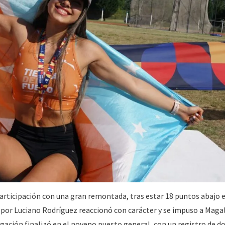
articipación con una gran remontada, tras estar 18 puntos abajo e
do por Luciano Rodríguez reaccionó con carácter y se impuso a Maga
legación finalizó en el noveno puesto general, con un registro de d