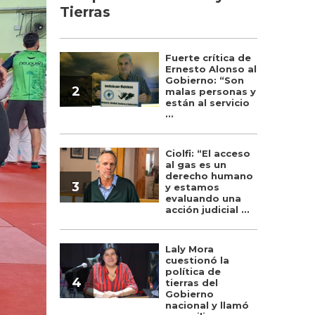
Tierras
Fuerte crítica de
Ernesto Alonso al
Gobierno: “Son
2
malas personas y
están al servicio
...
Ciolfi: “El acceso
al gas es un
derecho humano
3
y estamos
evaluando una
acción judicial ...
Laly Mora
cuestionó la
política de
4
tierras del
Gobierno
nacional y llamó