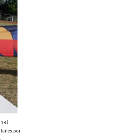
n el
llanes por
os