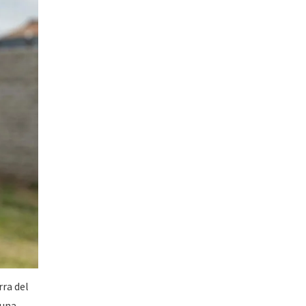
rra del
 una