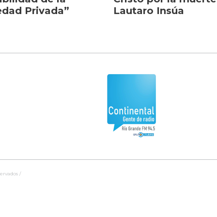
edad Privada”
Lautaro Insúa
ervados /