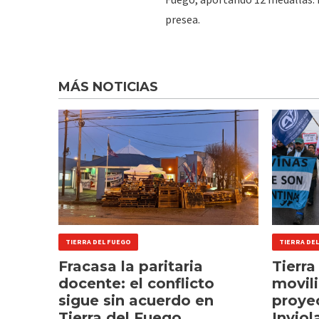
presea.
MÁS NOTICIAS
TIERRA DEL FUEGO
TIERRA DE
Fracasa la paritaria
Tierra
docente: el conflicto
movili
sigue sin acuerdo en
proye
Tierra del Fuego
Inviol