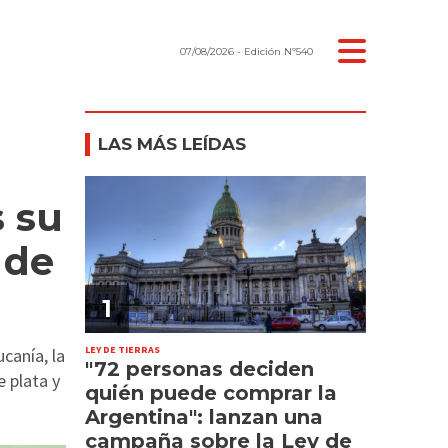
07/08/2026
- Edición Nº540
LAS MÁS LEÍDAS
s su
 de
1
LEY DE TIERRAS
canía, la
"72 personas deciden
 plata y
quién puede comprar la
Argentina": lanzan una
campaña sobre la Ley de