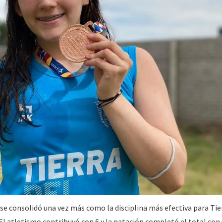
o se consolidó una vez más como la disciplina más efectiva para Tie
l atletismo contribuyó con 6 y la natación completó el total con