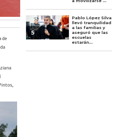
a movilizarse ...
Pablo López Silva
llevó tranquilidad
a las familias y
5
aseguró que las
escuelas
a de
estarán...
ida
iziana
l
Pintos,