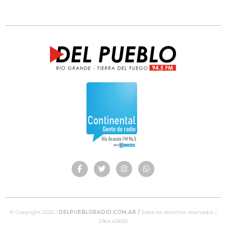
© Copyright 2025 /
DELPUEBLORADIO.COM.AR /
Todos los derechos reservados /
2964-618150