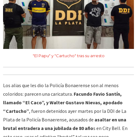
"El Papu" y "Cartucho" tras su arresto
Los alias que les dio la Policía Bonaerense son al menos
coloridos: parecen una caricatura.
Facundo Favio Santín,
llamado “El Caco”, y Walter Gustavo Nievas, apodado
“Cartucho”
, fueron detenidos ayer martes por la DDI de La
Plata de la Policía Bonaerense, acusados de
asaltar en una
brutal entradera a una jubilada de 80 año
s en City Bell. En
este caso, usar el adjetivo “brutal” tal vez sea poco.