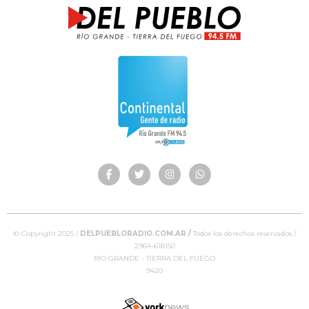
© Copyright 2025 /
DELPUEBLORADIO.COM.AR /
Todos los derechos reservados /
2964-618150
RIO GRANDE - TIERRA DEL FUEGO
9420