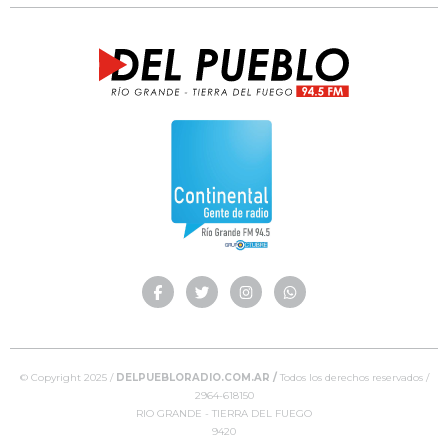
© Copyright 2025 /
DELPUEBLORADIO.COM.AR /
Todos los derechos reservados /
2964-618150
RIO GRANDE - TIERRA DEL FUEGO
9420