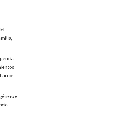
del
amilia,
rgencia
mientos
 barrios
 género e
ncia.