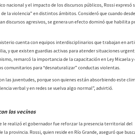
co nacional y el impacto de los discursos públicos, Rossi expresó 
n de la violencia” en distintos ámbitos. Consideró que cuando desd
lan discursos agresivos, se genera un efecto dominó que habilita p
isterio cuenta con equipos interdisciplinarios que trabajan en art
lia, y que existen guardias activas para atender situaciones urgent
mismo, remarcó la importancia de la capacitación en Ley Micaela y 
os comunitarios para “desnaturalizar” conductas violentas.
n las juventudes, porque son quienes están absorbiendo este clim
ncia verbal y en redes se vuelva algo normal”, advirtió.
con los vecinos
 le realizó el gobernador fue reforzar la presencia territorial del
de la provincia. Rossi, quien reside en Río Grande, aseguró que busc