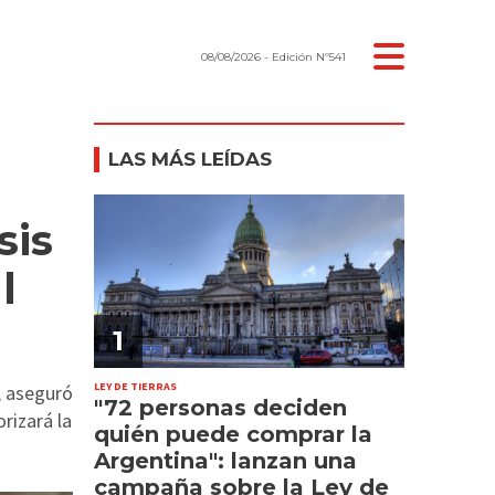
08/08/2026
- Edición Nº541
LAS MÁS LEÍDAS
sis
l
1
LEY DE TIERRAS
, aseguró
"72 personas deciden
rizará la
quién puede comprar la
Argentina": lanzan una
campaña sobre la Ley de