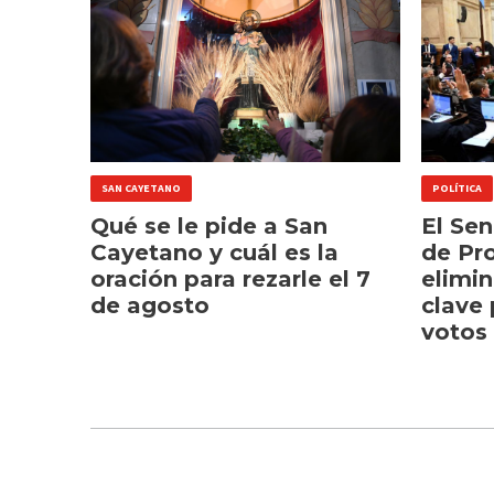
SAN CAYETANO
POLÍTICA
Qué se le pide a San
El Se
Cayetano y cuál es la
de Pr
oración para rezarle el 7
elimin
de agosto
clave 
votos