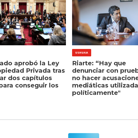
USHUAIA
nado aprobó la Ley
Riarte: “Hay que
opiedad Privada tras
denunciar con prue
ar dos capítulos
no hacer acusacion
para conseguir los
mediáticas utilizad
políticamente"