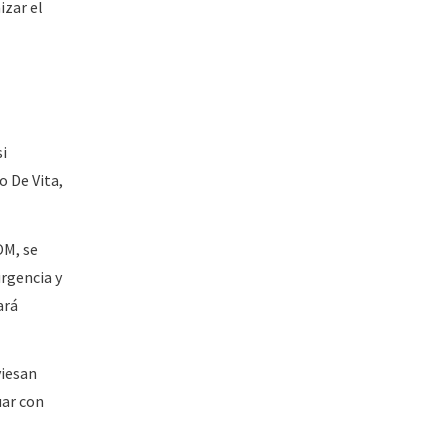
izar el
si
o De Vita,
OM, se
rgencia y
ará
viesan
uar con