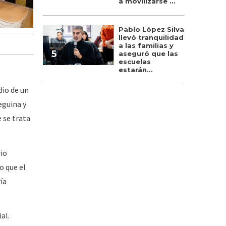
a movilizarse ...
Pablo López Silva
llevó tranquilidad
a las familias y
5
aseguró que las
escuelas
estarán...
dio de un
eguina y
 se trata
rio
o que el
ía
al.