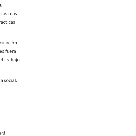
su
e las más
rácticas
iculación
es fuera
el trabajo
a social.
ará