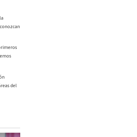
la
e conozcan
primeros
enemos
ión
áreas del