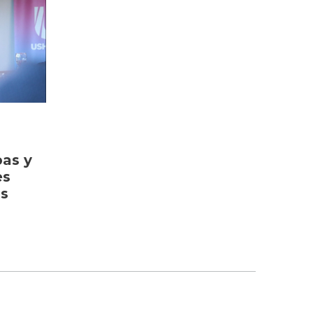
bas y
es
as