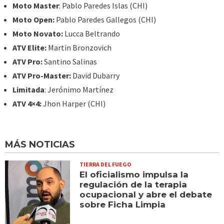
Moto Master
: Pablo Paredes Islas (CHI)
Moto Open:
Pablo Paredes Gallegos (CHI)
Moto Novato:
Lucca Beltrando
ATV Elite:
Martin Bronzovich
ATV Pro:
Santino Salinas
ATV Pro-Master:
David Dubarry
Limitada
: Jerónimo Martínez
ATV 4×4:
Jhon Harper (CHI)
MÁS NOTICIAS
TIERRA DEL FUEGO
El oficialismo impulsa la
regulación de la terapia
ocupacional y abre el debate
sobre Ficha Limpia