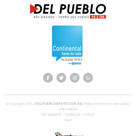
© Copyright 2025 /
DELPUEBLORADIO.COM.AR /
Todos los derechos reservados /
2964-618150
RIO GRANDE - TIERRA DEL FUEGO
9420