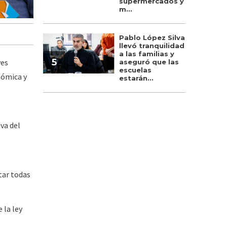
supermercados y
m...
Pablo López Silva
llevó tranquilidad
a las familias y
5
yes
aseguró que las
escuelas
nómica y
estarán...
iva del
tar todas
 la ley