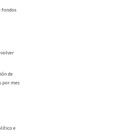
e fondos
evolver
ción de
s por mes
lítico e