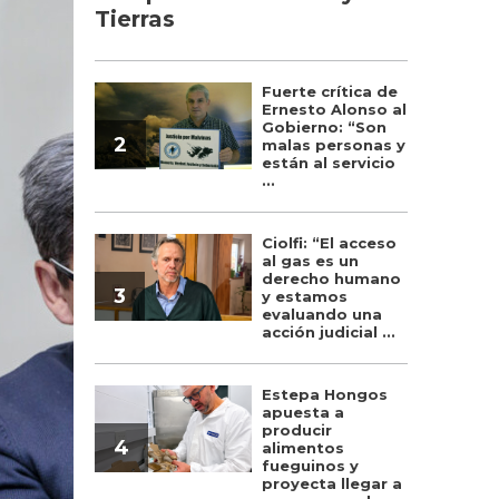
Tierras
Fuerte crítica de
Ernesto Alonso al
Gobierno: “Son
2
malas personas y
están al servicio
...
Ciolfi: “El acceso
al gas es un
derecho humano
3
y estamos
evaluando una
acción judicial ...
Estepa Hongos
apuesta a
producir
4
alimentos
fueguinos y
proyecta llegar a