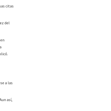
sas citas
ez del
ben
a
licó.
se a las
Aun así,