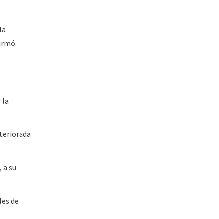
la
firmó.
 la
eteriorada
 a su
les de