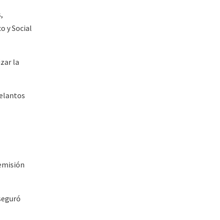
,
o y Social
zar la
delantos
remisión
seguró