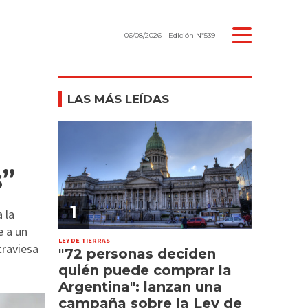
06/08/2026
- Edición Nº539
LAS MÁS LEÍDAS
s”
1
 la
e a un
LEY DE TIERRAS
traviesa
"72 personas deciden
quién puede comprar la
Argentina": lanzan una
campaña sobre la Ley de