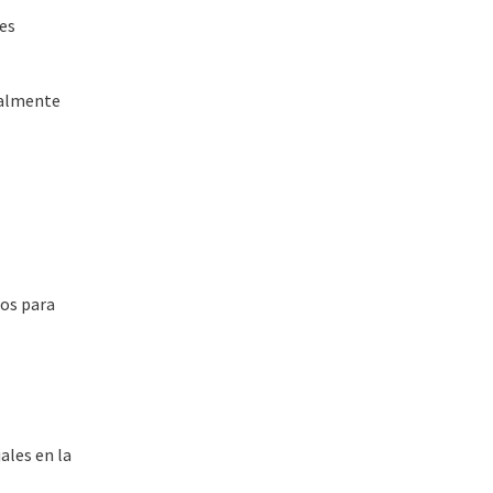
 es
ralmente
ios para
ales en la