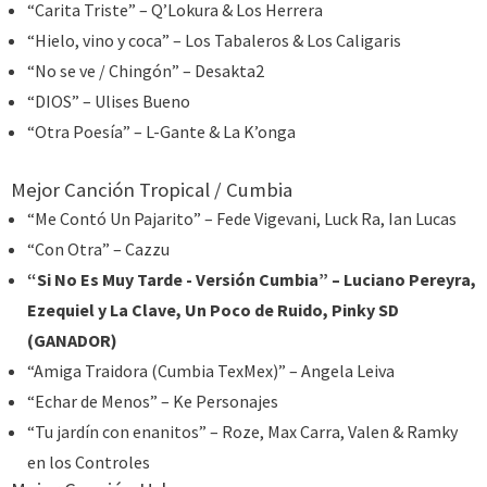
“Carita Triste” – Q’Lokura & Los Herrera
“Hielo, vino y coca” – Los Tabaleros & Los Caligaris
“No se ve / Chingón” – Desakta2
“DIOS” – Ulises Bueno
“Otra Poesía” – L-Gante & La K’onga
Mejor Canción Tropical / Cumbia
“Me Contó Un Pajarito” – Fede Vigevani, Luck Ra, Ian Lucas
“Con Otra” – Cazzu
“Si No Es Muy Tarde - Versión Cumbia” – Luciano Pereyra,
Ezequiel y La Clave, Un Poco de Ruido, Pinky SD
(GANADOR)
“Amiga Traidora (Cumbia TexMex)” – Angela Leiva
“Echar de Menos” – Ke Personajes
“Tu jardín con enanitos” – Roze, Max Carra, Valen & Ramky
en los Controles