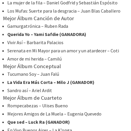
La mujer de la fila – Daniel Godfrid y Sebastián Espósito
Los Mufas: Suerte para la desgracia – Juan Blas Caballero
Mejor Álbum Canción de Autor
Gamurgatrónica – Ruben Rada
Querida Yo – Yami Safdie (GANADORA)
Vivir Así – Barbarita Palacios
Serenata en Mi Mayor para un amor y un atardecer – Coti
Amor de mi herida – Camilú
Mejor Álbum Conceptual
Tucumano Soy – Juan Falú
La Vida Era Más Corta – Milo J (GANADOR)
Sandro así – Ariel Ardit
Mejor Álbum de Cuarteto
Rompecabezas – Ulises Bueno
Mejores Amigos de La Muela – Eugenia Quevedo
Que sed – Luck Ra (GANADOR)
En Vivo Buenos Aires – La K’onga