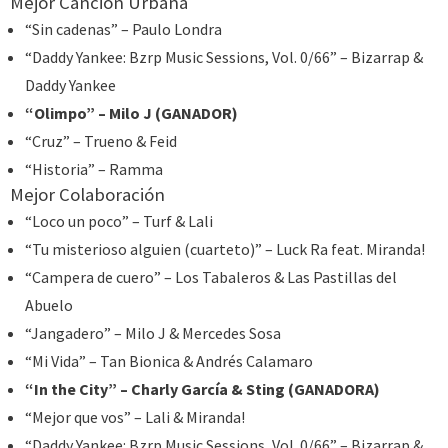
Mejor Canción Urbana
“Sin cadenas” – Paulo Londra
“Daddy Yankee: Bzrp Music Sessions, Vol. 0/66” – Bizarrap &
Daddy Yankee
“Olimpo” – Milo J (GANADOR)
“Cruz” – Trueno & Feid
“Historia” – Ramma
Mejor Colaboración
“Loco un poco” – Turf & Lali
“Tu misterioso alguien (cuarteto)” – Luck Ra feat. Miranda!
“Campera de cuero” – Los Tabaleros & Las Pastillas del
Abuelo
“Jangadero” – Milo J & Mercedes Sosa
“Mi Vida” – Tan Bionica & Andrés Calamaro
“In the City” – Charly García & Sting (GANADORA)
“Mejor que vos” – Lali & Miranda!
“Daddy Yankee: Bzrp Music Sessions, Vol. 0/66” – Bizarrap &