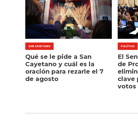
SAN CAYETANO
POLÍTICA
Qué se le pide a San
El Se
Cayetano y cuál es la
de Pr
oración para rezarle el 7
elimin
de agosto
clave 
votos