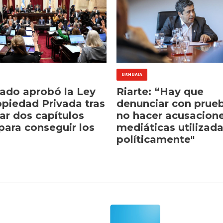
USHUAIA
nado aprobó la Ley
Riarte: “Hay que
opiedad Privada tras
denunciar con prue
ar dos capítulos
no hacer acusacion
para conseguir los
mediáticas utilizad
políticamente"