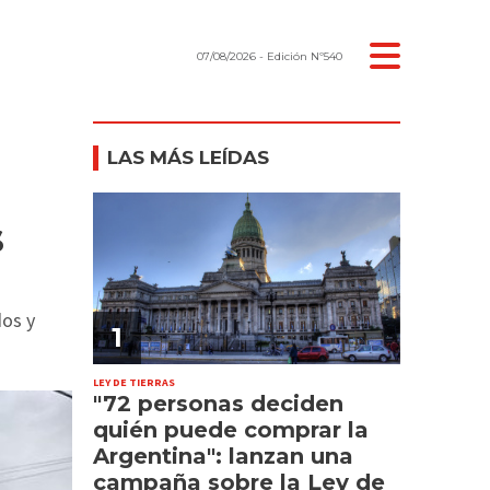
07/08/2026
- Edición Nº540
LAS MÁS LEÍDAS
s
dos y
1
LEY DE TIERRAS
"72 personas deciden
quién puede comprar la
Argentina": lanzan una
campaña sobre la Ley de