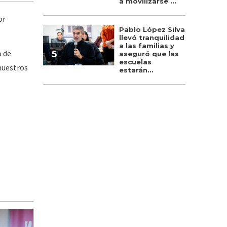
a movilizarse ...
or
Pablo López Silva
llevó tranquilidad
a las familias y
o de
5
aseguró que las
escuelas
 nuestros
estarán...