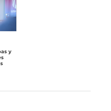
bas y
es
as