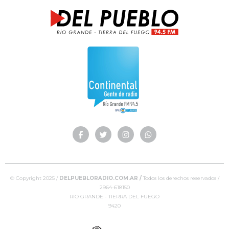
© Copyright 2025 /
DELPUEBLORADIO.COM.AR /
Todos los derechos reservados /
2964-618150
RIO GRANDE - TIERRA DEL FUEGO
9420