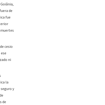
 Goiânia,
fuera de
ica fue
terior
o muertes
de cesio
 ese
zado ni
s
ica la
 seguro y
 de
s de