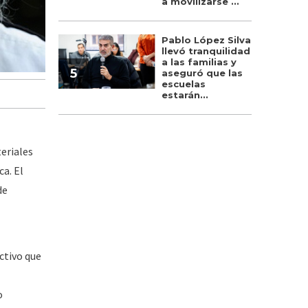
a movilizarse ...
Pablo López Silva
llevó tranquilidad
a las familias y
5
aseguró que las
escuelas
estarán...
eriales
ca. El
de
ctivo que
o