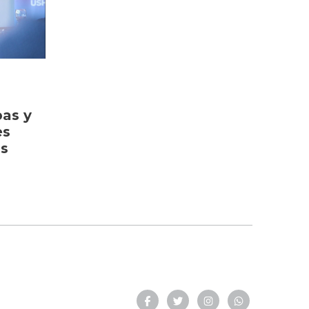
bas y
es
as