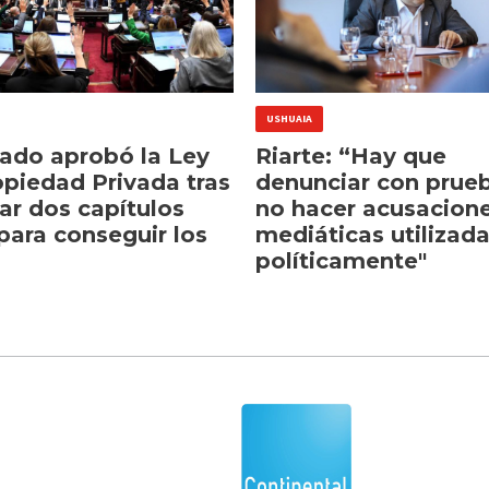
USHUAIA
nado aprobó la Ley
Riarte: “Hay que
opiedad Privada tras
denunciar con prue
ar dos capítulos
no hacer acusacion
para conseguir los
mediáticas utilizad
políticamente"