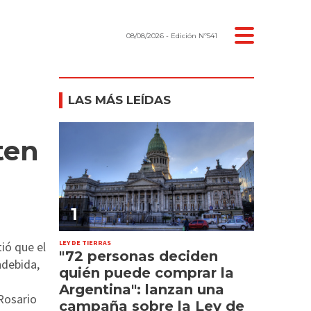
08/08/2026
- Edición Nº541
LAS MÁS LEÍDAS
ten
1
LEY DE TIERRAS
ió que el
"72 personas deciden
ndebida,
quién puede comprar la
Argentina": lanzan una
 Rosario
campaña sobre la Ley de