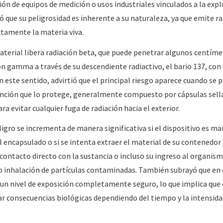
ón de equipos de medición o usos industriales vinculados a la exp
 que su peligrosidad es inherente a su naturaleza, ya que emite ra
ctamente la materia viva.
terial libera radiación beta, que puede penetrar algunos centíme
n gamma a través de su descendiente radiactivo, el bario 137, con
este sentido, advirtió que el principal riesgo aparece cuando se p
ención que lo protege, generalmente compuesto por cápsulas sell
a evitar cualquier fuga de radiación hacia el exterior.
eligro se incrementa de manera significativa si el dispositivo es m
 encapsulado o si se intenta extraer el material de su contenedor 
contacto directo con la sustancia o incluso su ingreso al organis
o inhalación de partículas contaminadas. También subrayó que en 
e un nivel de exposición completamente seguro, lo que implica que 
r consecuencias biológicas dependiendo del tiempo y la intensidad