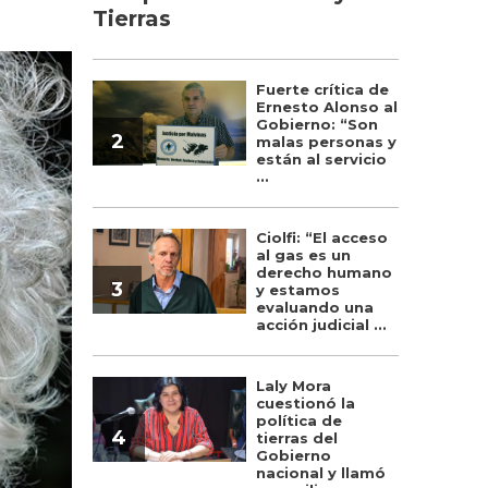
Tierras
Fuerte crítica de
Ernesto Alonso al
Gobierno: “Son
2
malas personas y
están al servicio
...
Ciolfi: “El acceso
al gas es un
derecho humano
3
y estamos
evaluando una
acción judicial ...
Laly Mora
cuestionó la
política de
4
tierras del
Gobierno
nacional y llamó