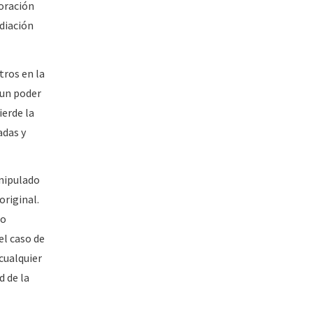
loración
diación
tros en la
 un poder
ierde la
adas y
anipulado
original.
mo
el caso de
cualquier
 de la