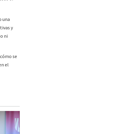
o una
tivas y
o ni
a cómo se
en el