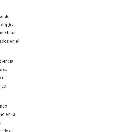
yendo
iológica
nuclear,
ados en el
ovincia
ores
o de
nte
ando
mo en la
o
esde el