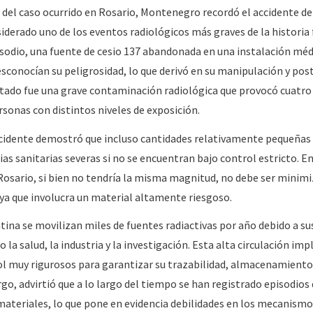
 del caso ocurrido en Rosario, Montenegro recordó el accidente de
siderado uno de los eventos radiológicos más graves de la historia 
isodio, una fuente de cesio 137 abandonada en una instalación méd
conocían su peligrosidad, lo que derivó en su manipulación y pos
ultado fue una grave contaminación radiológica que provocó cuatr
rsonas con distintos niveles de exposición.
ccidente demostró que incluso cantidades relativamente pequeñas 
s sanitarias severas si no se encuentran bajo control estricto. En
e Rosario, si bien no tendría la misma magnitud, no debe ser minimi
a que involucra un material altamente riesgoso.
ina se movilizan miles de fuentes radiactivas por año debido a su
a salud, la industria y la investigación. Esta alta circulación impl
ol muy rigurosos para garantizar su trazabilidad, almacenamiento
o, advirtió que a lo largo del tiempo se han registrado episodios
 materiales, lo que pone en evidencia debilidades en los mecanismo