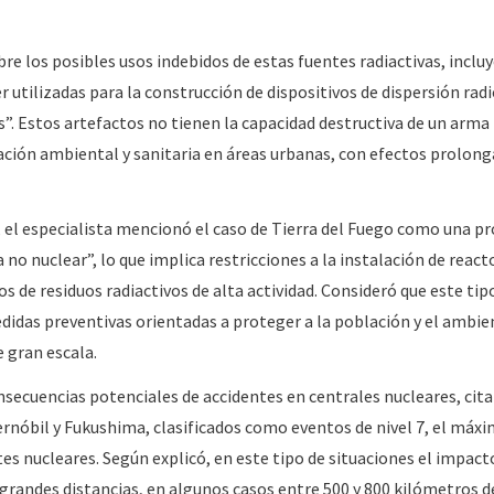
 los posibles usos indebidos de estas fuentes radiactivas, inclu
r utilizadas para la construcción de dispositivos de dispersión rad
 Estos artefactos no tienen la capacidad destructiva de un arma 
ión ambiental y sanitaria en áreas urbanas, con efectos prolong
r, el especialista mencionó el caso de Tierra del Fuego como una pr
no nuclear”, lo que implica restricciones a la instalación de react
s de residuos radiactivos de alta actividad. Consideró que este tip
das preventivas orientadas a proteger a la población y el ambie
e gran escala.
nsecuencias potenciales de accidentes en centrales nucleares, cit
nóbil y Fukushima, clasificados como eventos de nivel 7, el máxi
tes nucleares. Según explicó, en este tipo de situaciones el impact
grandes distancias, en algunos casos entre 500 y 800 kilómetros d