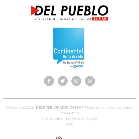
© Copyright 2025 /
DELPUEBLORADIO.COM.AR /
Todos los derechos reservados /
2964-618150
RIO GRANDE - TIERRA DEL FUEGO
9420