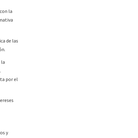
con la
rnativa
ca de las
ón.
 la
.
ta por el
tereses
os y