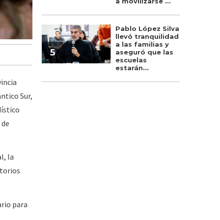
a movilizarse ...
Pablo López Silva
llevó tranquilidad
a las familias y
5
aseguró que las
escuelas
estarán...
vincia
ntico Sur,
dístico
 de
l, la
torios
rio para