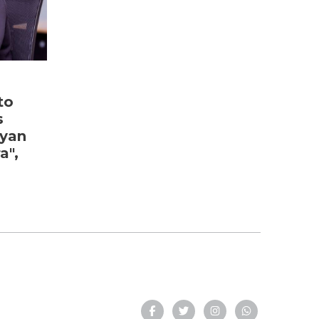
to
s
ayan
a",