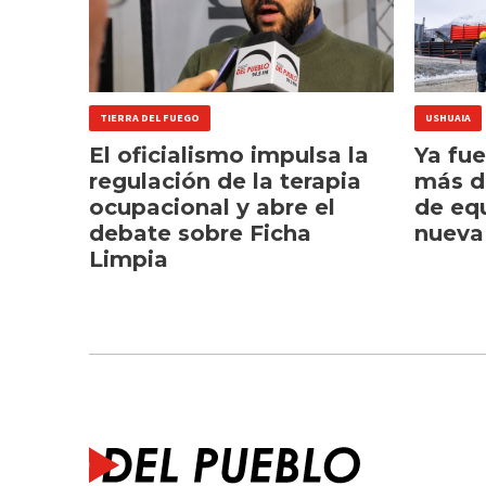
TIERRA DEL FUEGO
USHUAIA
El oficialismo impulsa la
Ya fu
regulación de la terapia
más d
ocupacional y abre el
de eq
debate sobre Ficha
nueva
Limpia