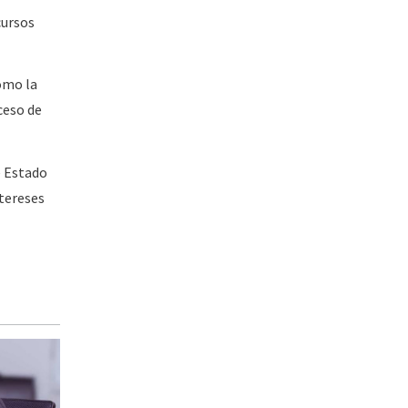
cursos
omo la
ceso de
e Estado
ntereses