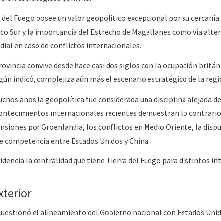
a del Fuego posee un valor geopolítico excepcional por su cercanía 
tico Sur y la importancia del Estrecho de Magallanes como vía alte
ial en caso de conflictos internacionales.
rovincia convive desde hace casi dos siglos con la ocupación británi
egún indicó, complejiza aún más el escenario estratégico de la regi
hos años la geopolítica fue considerada una disciplina alejada de
contecimientos internacionales recientes demuestran lo contrario
iones por Groenlandia, los conflictos en Medio Oriente, la dispu
te competencia entre Estados Unidos y China.
dencia la centralidad que tiene Tierra del Fuego para distintos in
xterior
cuestionó el alineamiento del Gobierno nacional con Estados Unid