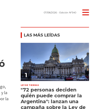
07/08/2026
- Edición Nº540
LAS MÁS LEÍDAS
mó
1
LEY DE TIERRAS
ego,
"72 personas deciden
 y la
quién puede comprar la
or la
Argentina": lanzan una
campaña sobre la Ley de