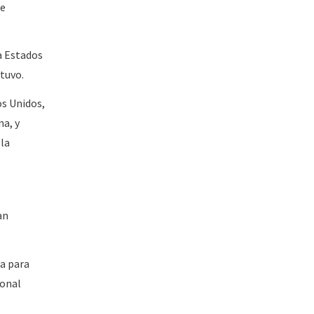
re
a Estados
stuvo.
os Unidos,
na, y
 la
an
a para
ional