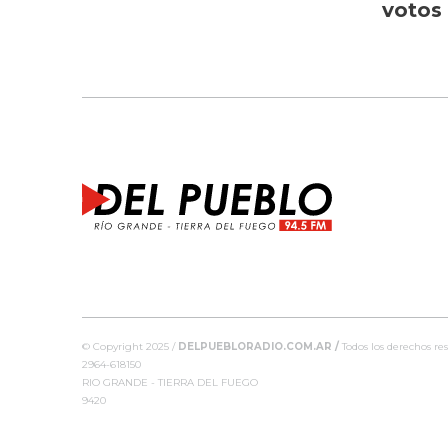
votos
© Copyright 2025 /
DELPUEBLORADIO.COM.AR /
Todos los derechos res
2964-618150
RIO GRANDE - TIERRA DEL FUEGO
9420