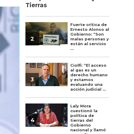
Tierras
Fuerte crítica de
Ernesto Alonso al
Gobierno: “Son
2
malas personas y
están al servicio
...
Ciolfi: “El acceso
al gas es un
derecho humano
3
y estamos
evaluando una
acción judicial ...
Laly Mora
cuestionó la
política de
4
tierras del
Gobierno
nacional y llamó