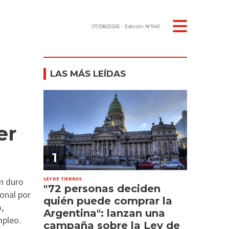
07/08/2026
- Edición Nº540
LAS MÁS LEÍDAS
er
1
LEY DE TIERRAS
un duro
"72 personas deciden
ional por
quién puede comprar la
,
Argentina": lanzan una
mpleo.
campaña sobre la Ley de