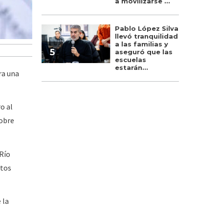
a movilizarse ...
Pablo López Silva
llevó tranquilidad
a las familias y
5
aseguró que las
escuelas
estarán...
ra una
o al
sobre
 Río
stos
 la