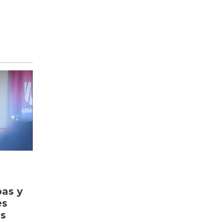
bas y
es
as