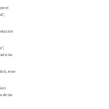
uye el
d",
oducción
o",
ad a las
dicó, eran
 Son
o de las