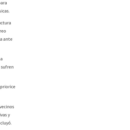
para
icas.
uctura
oreo
ta ante
la
 sufren
priorice
vecinos
ivas y
cluyó.