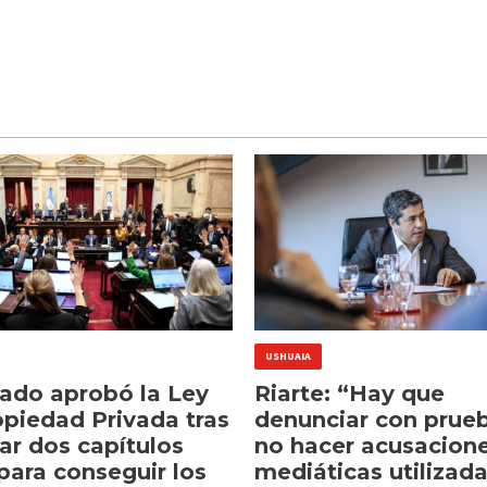
USHUAIA
nado aprobó la Ley
Riarte: “Hay que
opiedad Privada tras
denunciar con prue
ar dos capítulos
no hacer acusacion
para conseguir los
mediáticas utilizad