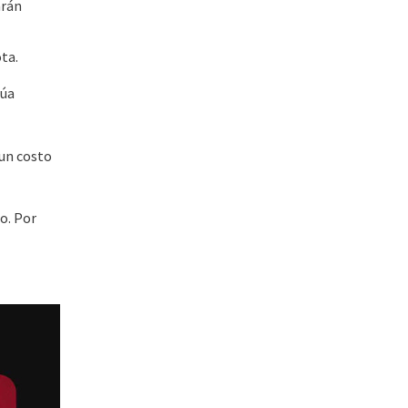
arán
ta.
lúa
 un costo
o. Por