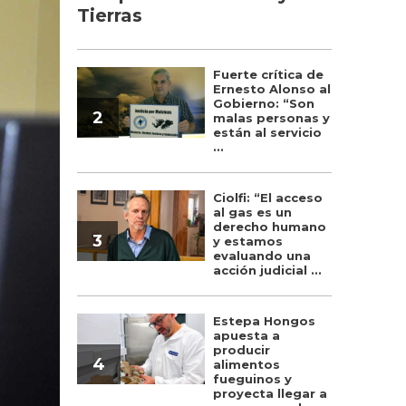
Tierras
Fuerte crítica de
Ernesto Alonso al
Gobierno: “Son
2
malas personas y
están al servicio
...
Ciolfi: “El acceso
al gas es un
derecho humano
3
y estamos
evaluando una
acción judicial ...
Estepa Hongos
apuesta a
producir
4
alimentos
fueguinos y
proyecta llegar a