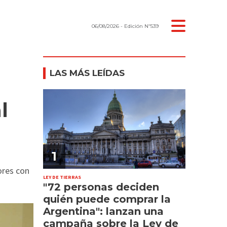
06/08/2026
- Edición Nº539
LAS MÁS LEÍDAS
l
1
ores con
LEY DE TIERRAS
"72 personas deciden
quién puede comprar la
Argentina": lanzan una
campaña sobre la Ley de