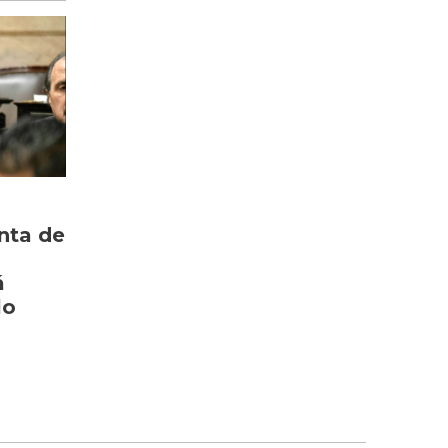
enta de
á
lo