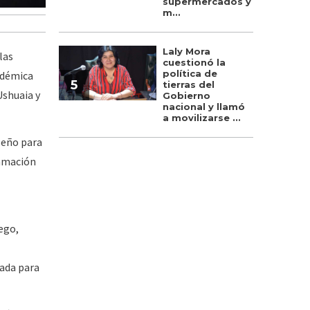
supermercados y
m...
Laly Mora
las
cuestionó la
política de
adémica
5
tierras del
Ushuaia y
Gobierno
nacional y llamó
a movilizarse ...
seño para
ramación
ego,
sada para