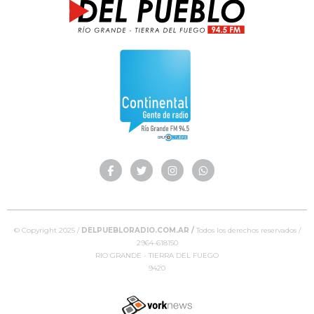
© Copyright 2025 /
DELPUEBLORADIO.COM.AR /
Todos los derechos reservados /
2964-618150
RIO GRANDE - TIERRA DEL FUEGO
9420