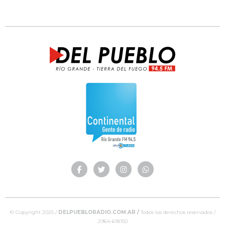
© Copyright 2025 /
DELPUEBLORADIO.COM.AR /
Todos los derechos reservados /
2964-618150