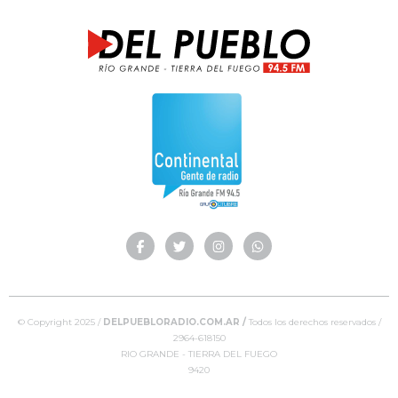
© Copyright 2025 /
DELPUEBLORADIO.COM.AR /
Todos los derechos reservados /
2964-618150
RIO GRANDE - TIERRA DEL FUEGO
9420